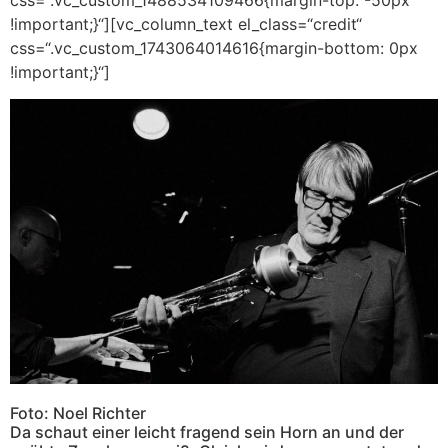
css=“.vc_custom_1488534109466{margin-top: -50px
!important;}“][vc_column_text el_class=“credit“
css=“.vc_custom_1743064014616{margin-bottom: 0px
!important;}“]
Foto: Noel Richter
Da schaut einer leicht fragend sein Horn an und der