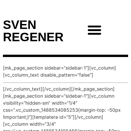
SVEN
REGENER
[mk_page_section sidebar=“sidebar-1″][vc_column]
[vc_column_text disable_pattern=“false“]
[/vc_column_text][/vc_column][/mk_page_section]
[mk_page_section sidebar=“sidebar-1″][vc_column
visibility=“hidden-sm“ width=“1/4″
css=“.vc_custom_1488534085253{margin-top: -50px
!important;}“][templatera id=“5″][/vc_column]
[vc_column width=“3/4″