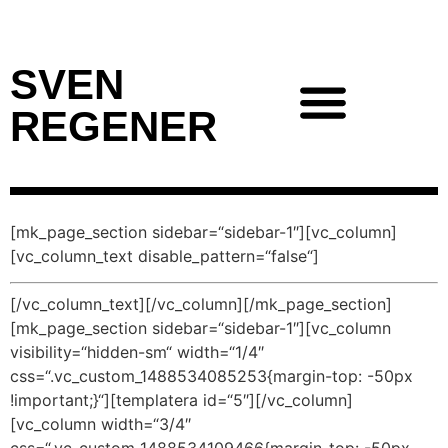
SVEN
REGENER
[mk_page_section sidebar=“sidebar-1″][vc_column]
[vc_column_text disable_pattern=“false“]
[/vc_column_text][/vc_column][/mk_page_section]
[mk_page_section sidebar=“sidebar-1″][vc_column
visibility=“hidden-sm“ width=“1/4″
css=“.vc_custom_1488534085253{margin-top: -50px
!important;}“][templatera id=“5″][/vc_column]
[vc_column width=“3/4″