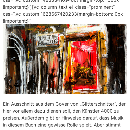
css=“.vc_custom_1488534109466{margin-top: -50px
!important;}“][vc_column_text el_class=“prominent“
css=“.vc_custom_1628667420233{margin-bottom: 0px
!important;}“]
Ein Ausschnitt aus dem Cover von „Glitterschnitter“, der
hier vor allem dazu dienen soll, den Künstler 4000 zu
preisen. Außerdem gibt er Hinweise darauf, dass Musik
in diesem Buch eine gewisse Rolle spielt. Aber stimmt